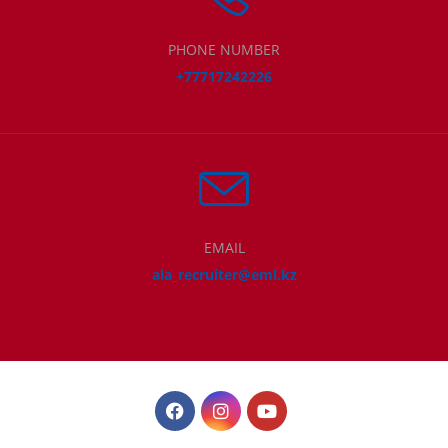
PHONE NUMBER
+77717242226
EMAIL
ala_recruiter@eml.kz